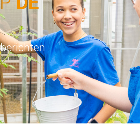
DE
OP
sberichten