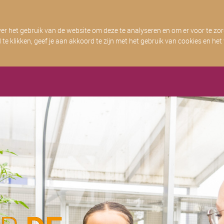
r het gebruik van de website om deze te analyseren en om er voor te zorg
d te klikken, geef je aan akkoord te zijn met het gebruik van cookies en h