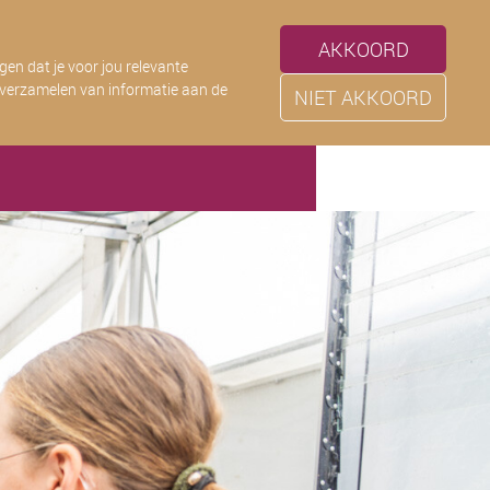
AKKOORD
en dat je voor jou relevante
et verzamelen van informatie aan de
NIET AKKOORD