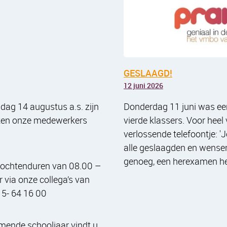
GESLAAGD!
12 juni 2026
ijdag 14 augustus a.s. zijn
Donderdag 11 juni was e
eten onze medewerkers
vierde klassers. Voor heel
verlossende telefoontje: 'J
alle geslaagden en wensen
genoeg, een herexamen h
e ochtenduren van 08.00 –
 via onze collega’s van
5- 64 16 00
mende schooljaar vindt u